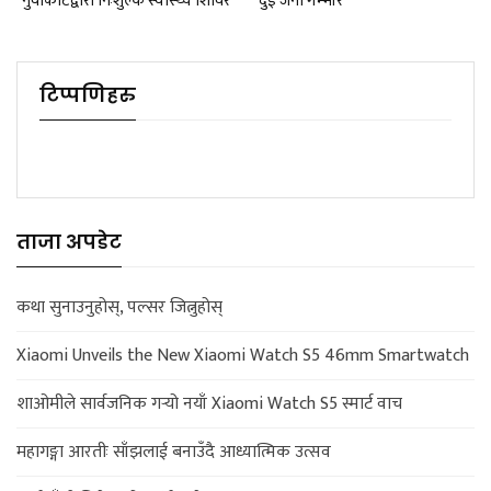
नुवाकोटद्वारा निःशुल्क स्वास्थ्य शिविर
दुई जना गम्भीर
टिप्पणिहरु
ताजा अपडेट
कथा सुनाउनुहोस्, पल्सर जित्नुहोस्
Xiaomi Unveils the New Xiaomi Watch S5 46mm Smartwatch
शाओमीले सार्वजनिक गर्‍यो नयाँ Xiaomi Watch S5 स्मार्ट वाच
महागङ्गा आरतीः साँझलाई बनाउँदै आध्यात्मिक उत्सव