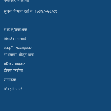
यमप्रसाद बास्तोला
सूचना विभाग दर्ता नं: २७३४/०७८/८९
अध्यक्ष/प्रकाशक
भिमादेवी आचार्य
कानुनी सल्लाहकार
अधिबक्ता, श्रीजुन थापा
वरिष्ठ संवाददाता
दीपक निरौला
सम्पादक
शिवहरि पाण्डे