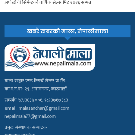
अर्घाखाँची सिमेन्टको वार्षिक सेल्स मिट २०२६ सम्पन्न
खबरै खबरको माला, नेपालीमाला
माला सञ्चार एण्ड रिसर्च सेन्टर प्रा.लि.
का.म.न.पा- २९, अनामनगर, काठमाडौँ
सम्पर्कः
९८४३६३७००१, ९८१३७१७३८३
email
:
malasanchar@gmail.com
nepalimala77@gmail.com
प्रमुख संस्थापक सम्पादक