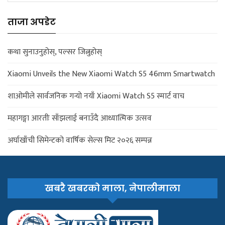
ताजा अपडेट
कथा सुनाउनुहोस्, पल्सर जित्नुहोस्
Xiaomi Unveils the New Xiaomi Watch S5 46mm Smartwatch
शाओमीले सार्वजनिक गर्‍यो नयाँ Xiaomi Watch S5 स्मार्ट वाच
महागङ्गा आरतीः साँझलाई बनाउँदै आध्यात्मिक उत्सव
अर्घाखाँची सिमेन्टको वार्षिक सेल्स मिट २०२६ सम्पन्न
खबरै खबरको माला, नेपालीमाला