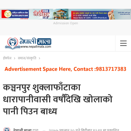
Admission Open
होमपेज
समाज/संस्कृति
कञ्चनपुर शुक्लाफाँटाका
धारापानीवासी वर्षौँदेखि खोलाको
पानी पिउन बाध्य
२०७७ फाल्गुन २० गते बिहीबार १२:१९ मा प्रकाशित
नेपाली माला
द्वारा