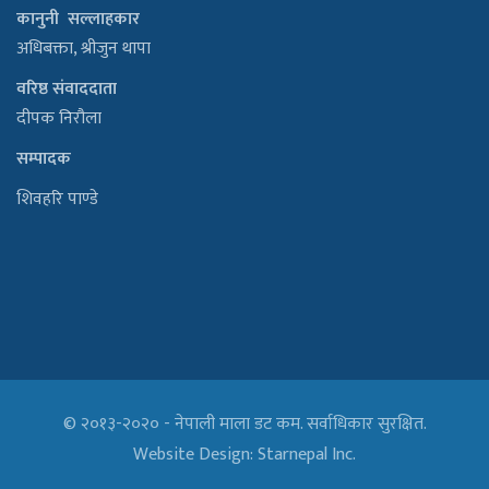
कानुनी सल्लाहकार
अधिबक्ता, श्रीजुन थापा
वरिष्ठ संवाददाता
दीपक निरौला
सम्पादक
शिवहरि पाण्डे
© २०१३-२०२० - नेपाली माला डट कम. सर्वाधिकार सुरक्षित.
Website Design:
Starnepal Inc.