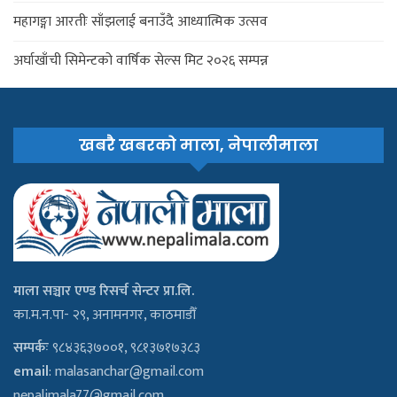
महागङ्गा आरतीः साँझलाई बनाउँदै आध्यात्मिक उत्सव
अर्घाखाँची सिमेन्टको वार्षिक सेल्स मिट २०२६ सम्पन्न
खबरै खबरको माला, नेपालीमाला
माला सञ्चार एण्ड रिसर्च सेन्टर प्रा.लि.
का.म.न.पा- २९, अनामनगर, काठमाडौँ
सम्पर्कः
९८४३६३७००१, ९८१३७१७३८३
email
:
malasanchar@gmail.com
nepalimala77@gmail.com