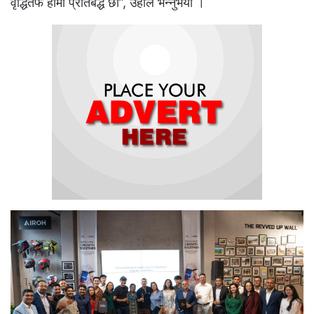
वृद्धितर्फ हामी प्रतिबद्ध छौं”, उहाँले भन्नुभयो ।