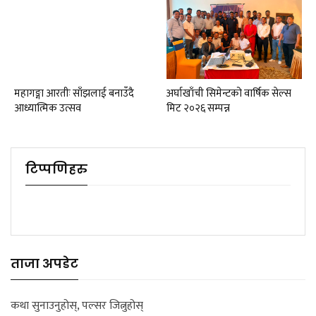
महागङ्गा आरतीः साँझलाई बनाउँदै
अर्घाखाँची सिमेन्टको वार्षिक सेल्स
आध्यात्मिक उत्सव
मिट २०२६ सम्पन्न
टिप्पणिहरु
ताजा अपडेट
कथा सुनाउनुहोस्, पल्सर जित्नुहोस्