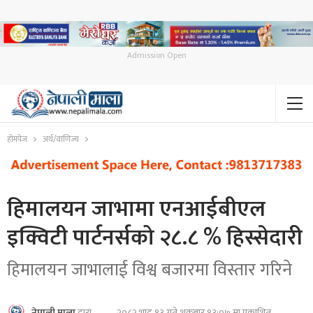
Admission Open
होमपेज
अर्थ/वाणिज्य
हिमालयन जाभामा एनआईबीएल
इक्विटी पार्टनर्सको २८.८ % हिस्सेदारी
हिमालयन जाभालाई विश्व बजारमा विस्तार गरिने
२०८२ भाद्र १३ गते शुक्रबार १३:०७ मा प्रकाशित
नेपाली माला
द्वारा