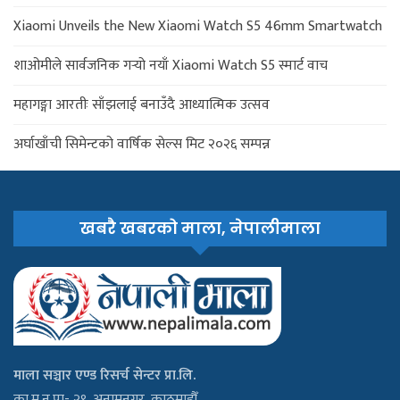
Xiaomi Unveils the New Xiaomi Watch S5 46mm Smartwatch
शाओमीले सार्वजनिक गर्‍यो नयाँ Xiaomi Watch S5 स्मार्ट वाच
महागङ्गा आरतीः साँझलाई बनाउँदै आध्यात्मिक उत्सव
अर्घाखाँची सिमेन्टको वार्षिक सेल्स मिट २०२६ सम्पन्न
खबरै खबरको माला, नेपालीमाला
माला सञ्चार एण्ड रिसर्च सेन्टर प्रा.लि.
का.म.न.पा- २९, अनामनगर, काठमाडौँ