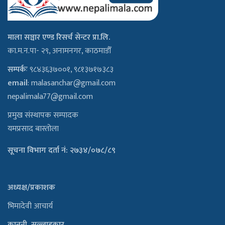
माला सञ्चार एण्ड रिसर्च सेन्टर प्रा.लि.
का.म.न.पा- २९, अनामनगर, काठमाडौँ
सम्पर्कः
९८४३६३७००१, ९८१३७१७३८३
email
:
malasanchar@gmail.com
nepalimala77@gmail.com
प्रमुख संस्थापक सम्पादक
यमप्रसाद बास्तोला
सूचना विभाग दर्ता नं: २७३४/०७८/८९
अध्यक्ष/प्रकाशक
भिमादेवी आचार्य
कानुनी सल्लाहकार