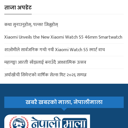
ताजा अपडेट
कथा सुनाउनुहोस्, पल्सर जित्नुहोस्
Xiaomi Unveils the New Xiaomi Watch S5 46mm Smartwatch
शाओमीले सार्वजनिक गर्‍यो नयाँ Xiaomi Watch S5 स्मार्ट वाच
महागङ्गा आरतीः साँझलाई बनाउँदै आध्यात्मिक उत्सव
अर्घाखाँची सिमेन्टको वार्षिक सेल्स मिट २०२६ सम्पन्न
खबरै खबरको माला, नेपालीमाला