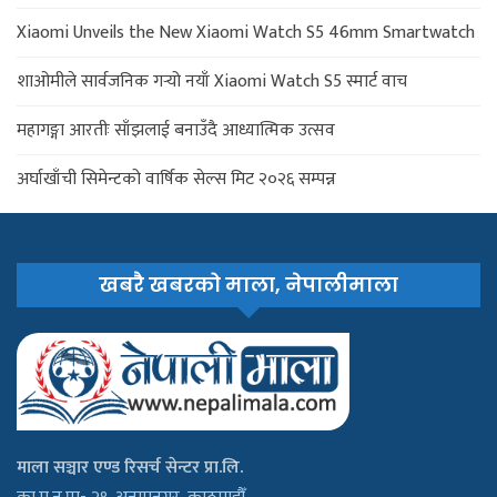
Xiaomi Unveils the New Xiaomi Watch S5 46mm Smartwatch
शाओमीले सार्वजनिक गर्‍यो नयाँ Xiaomi Watch S5 स्मार्ट वाच
महागङ्गा आरतीः साँझलाई बनाउँदै आध्यात्मिक उत्सव
अर्घाखाँची सिमेन्टको वार्षिक सेल्स मिट २०२६ सम्पन्न
खबरै खबरको माला, नेपालीमाला
माला सञ्चार एण्ड रिसर्च सेन्टर प्रा.लि.