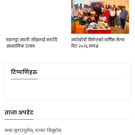
महागङ्गा आरतीः साँझलाई बनाउँदै
अर्घाखाँची सिमेन्टको वार्षिक सेल्स
आध्यात्मिक उत्सव
मिट २०२६ सम्पन्न
टिप्पणिहरु
ताजा अपडेट
कथा सुनाउनुहोस्, पल्सर जित्नुहोस्