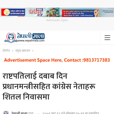
Admission Open
होमपेज
प्रमुख खबरहरु
राष्टपतिलाई दबाब दिन
प्रधानमन्त्रीसहित कांग्रेस नेताहरू
शितल निवासमा
२०७९ भाद्र १३ गते सोमबार १५:११ मा प्रकाशित
नेपाली माला
द्वारा