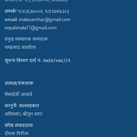
का.म.न.पा- २९, अनामनगर, काठमाडौँ
सम्पर्कः
९८४३६३७००१, ९८१३७१७३८३
email
:
malasanchar@gmail.com
nepalimala77@gmail.com
प्रमुख संस्थापक सम्पादक
यमप्रसाद बास्तोला
सूचना विभाग दर्ता नं: २७३४/०७८/८९
अध्यक्ष/प्रकाशक
भिमादेवी आचार्य
कानुनी सल्लाहकार
अधिबक्ता, श्रीजुन थापा
वरिष्ठ संवाददाता
दीपक निरौला