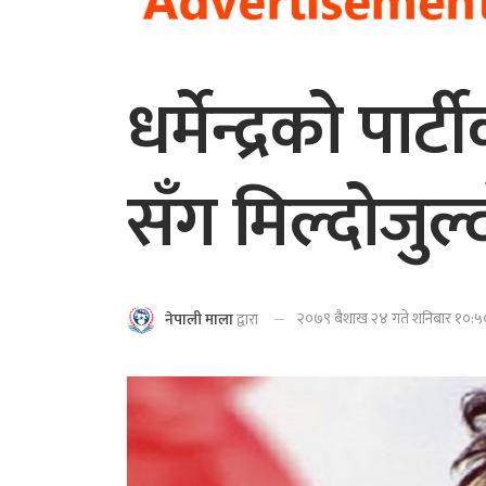
धर्मेन्द्रको प
सँग मिल्दोजुल्द
२०७९ बैशाख २४ गते शनिबार १०:५०
नेपाली माला
द्वारा