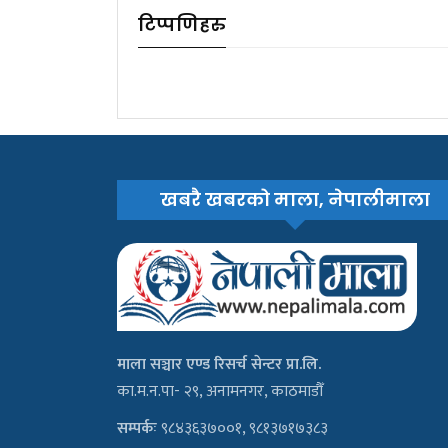
टिप्पणिहरु
खबरै खबरको माला, नेपालीमाला
माला सञ्चार एण्ड रिसर्च सेन्टर प्रा.लि.
का.म.न.पा- २९, अनामनगर, काठमाडौँ
सम्पर्कः
९८४३६३७००१, ९८१३७१७३८३