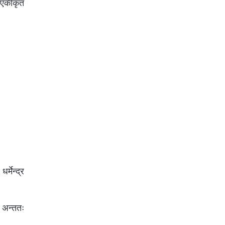
 एकीकृत
्मेन्द्र
र अन्ततः