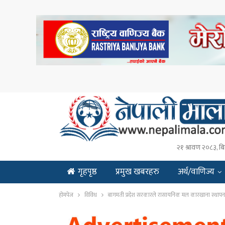
२१ श्रावण २०८३, बि
गृहपृष्ठ
प्रमुख खबरहरु
अर्थ/वाणिज्य
ENGLISH
होमपेज
विविध
बागमती प्रदेश सरकारले रासायनिक मल कारखाना स्थापना 