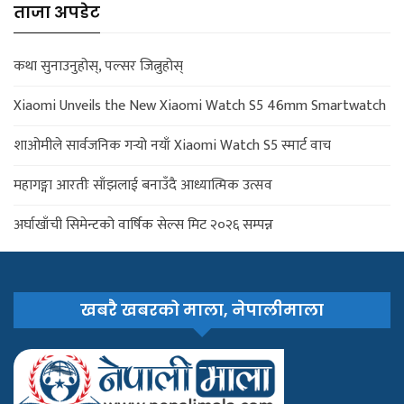
ताजा अपडेट
कथा सुनाउनुहोस्, पल्सर जित्नुहोस्
Xiaomi Unveils the New Xiaomi Watch S5 46mm Smartwatch
शाओमीले सार्वजनिक गर्‍यो नयाँ Xiaomi Watch S5 स्मार्ट वाच
महागङ्गा आरतीः साँझलाई बनाउँदै आध्यात्मिक उत्सव
अर्घाखाँची सिमेन्टको वार्षिक सेल्स मिट २०२६ सम्पन्न
खबरै खबरको माला, नेपालीमाला