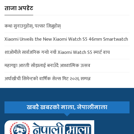
ताजा अपडेट
कथा सुनाउनुहोस्, पल्सर जित्नुहोस्
Xiaomi Unveils the New Xiaomi Watch S5 46mm Smartwatch
शाओमीले सार्वजनिक गर्‍यो नयाँ Xiaomi Watch S5 स्मार्ट वाच
महागङ्गा आरतीः साँझलाई बनाउँदै आध्यात्मिक उत्सव
अर्घाखाँची सिमेन्टको वार्षिक सेल्स मिट २०२६ सम्पन्न
खबरै खबरको माला, नेपालीमाला