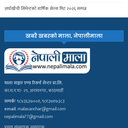
अर्घाखाँची सिमेन्टको वार्षिक सेल्स मिट २०२६ सम्पन्न
खबरै खबरको माला, नेपालीमाला
माला सञ्चार एण्ड रिसर्च सेन्टर प्रा.लि.
का.म.न.पा- २९, अनामनगर, काठमाडौँ
सम्पर्कः
९८४३६३७००१, ९८१३७१७३८३
email
:
malasanchar@gmail.com
nepalimala77@gmail.com
प्रमुख संस्थापक सम्पादक