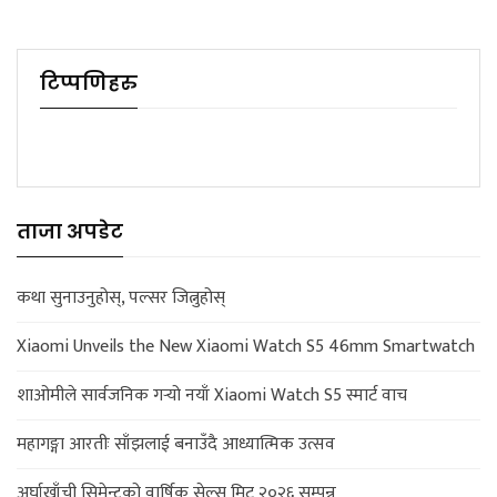
टिप्पणिहरु
ताजा अपडेट
कथा सुनाउनुहोस्, पल्सर जित्नुहोस्
Xiaomi Unveils the New Xiaomi Watch S5 46mm Smartwatch
शाओमीले सार्वजनिक गर्‍यो नयाँ Xiaomi Watch S5 स्मार्ट वाच
महागङ्गा आरतीः साँझलाई बनाउँदै आध्यात्मिक उत्सव
अर्घाखाँची सिमेन्टको वार्षिक सेल्स मिट २०२६ सम्पन्न