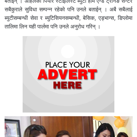
बताईन् । अहिलेको पियोर स्टाइलिस्ट ब्युटी होम एन्ड ट्रेनिङ सेन्टर
सबैकुराले सुविधा सम्पन्न रहेको पनि उनले बताईन् । अबै सबैलाई
ब्युटीसम्बन्धी सेवा र ब्युटिसियनसम्बन्धी, बेसिक, एड्भान्स, डिप्लोमा
तालिमा लिन यही पार्लमा पनि उनले अनुरोध गरिन् ।