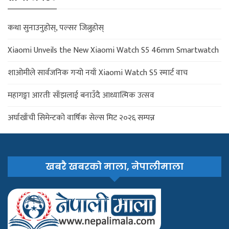
कथा सुनाउनुहोस्, पल्सर जित्नुहोस्
Xiaomi Unveils the New Xiaomi Watch S5 46mm Smartwatch
शाओमीले सार्वजनिक गर्‍यो नयाँ Xiaomi Watch S5 स्मार्ट वाच
महागङ्गा आरतीः साँझलाई बनाउँदै आध्यात्मिक उत्सव
अर्घाखाँची सिमेन्टको वार्षिक सेल्स मिट २०२६ सम्पन्न
खबरै खबरको माला, नेपालीमाला