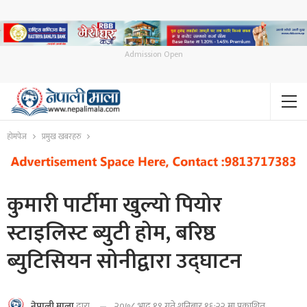
Admission Open
होमपेज
प्रमुख खबरहरु
कुमारी पार्टीमा खुल्यो पियोर
स्टाइलिस्ट ब्युटी होम, बरिष्ठ
ब्युटिसियन सोनीद्वारा उद्घाटन
२०७८ भाद्र १९ गते शनिबार १६:२२ मा प्रकाशित
नेपाली माला
द्वारा