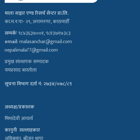
माला सञ्चार एण्ड रिसर्च सेन्टर प्रा.लि.
का.म.न.पा- २९, अनामनगर, काठमाडौँ
सम्पर्कः
९८४३६३७००१, ९८१३७१७३८३
email
:
malasanchar@gmail.com
nepalimala77@gmail.com
प्रमुख संस्थापक सम्पादक
यमप्रसाद बास्तोला
सूचना विभाग दर्ता नं: २७३४/०७८/८९
अध्यक्ष/प्रकाशक
भिमादेवी आचार्य
कानुनी सल्लाहकार
अधिबक्ता, श्रीजुन थापा