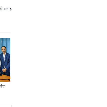
को भनाइ
र्फत