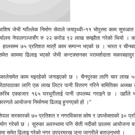
िष जेभी ग्वाँल्लेक निर्माण सेवाले जयपृथ्वी–११ भोपुरमा काम सुरुआत ग
र्यालय नेपालगञ्जसँग रु २२ करोड ९२ लाख सम्झौता गरेको थियो । 
 छ । हालसम्म ७५ प्रतिशत मात्रै काम सम्पन्न भएको छ । भारत र चीनब
मेत काममा ढिलाइ भएको जेभी कन्टक्सनका परामर्शदाता मकरबहादुर स
े तरिकालेसमेत काम भइरहेको जनाइएको छ । चैनपुरका लागि चार लाख 
िठापाठाका लागि एक लाख लिटर पानी वितरण गरिने समितिका अध्यक्ष लो
का करिब एकहजार १६५ घरधुरीलाई पानी उपलब्ध गराइने छ । उहाँले भन
कारणले आयोजना निर्माणमा ढिलाइ हुनगएको हो ।”
 र नेपाल सरकारको ७० प्रतिशत र नगरविकास कोष र उपभोक्ताको ३० प्
योग गरेको छ । सुरुका अवस्थामा पनि सेती नदीको छालमा आयोजना बन
मा समेत ढिलाइ गरेको नगर उपप्रम्रख जुना जाग्रीले बताउनुभयो ।