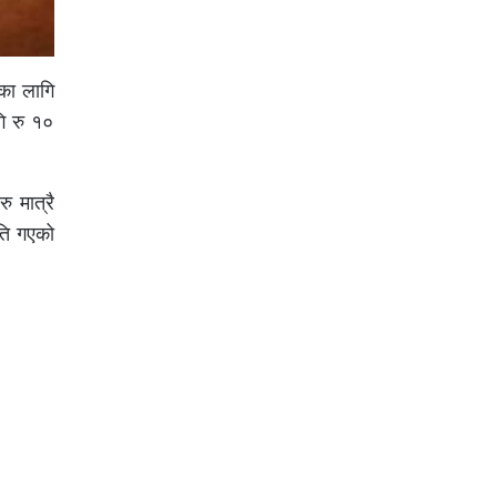
का लागि
ि रु १०
 मात्रै
िति गएको