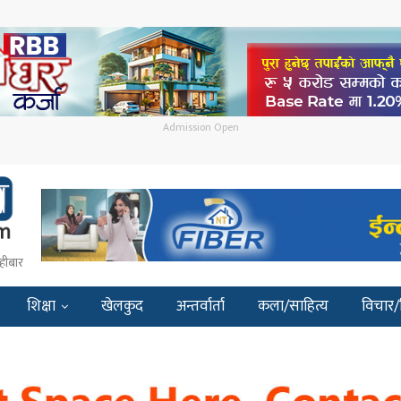
Admission Open
हीबार
शिक्षा
खेलकुद
अन्तर्वार्ता
कला/साहित्य
विचार/