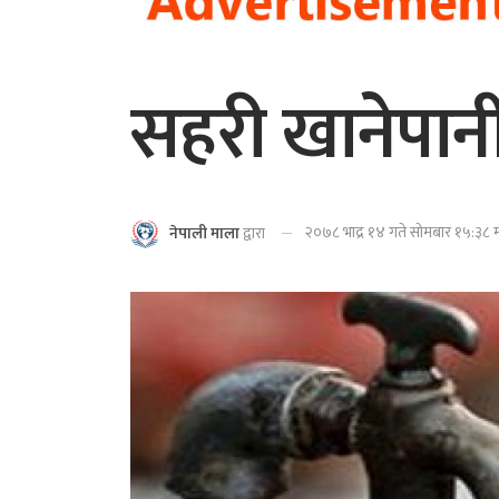
सहरी खानेपा
२०७८ भाद्र १४ गते सोमबार १५:३८ म
नेपाली माला
द्वारा