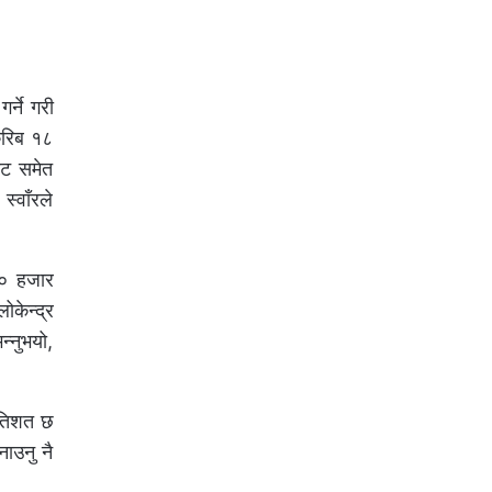
र्ने गरी
करिब १८
ाट समेत
्वाँरले
५० हजार
केन्द्र
्नुभयो,
रतिशत छ
ाउनु नै