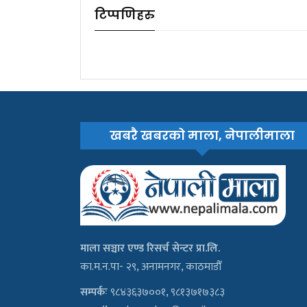
टिप्पणिहरु
खबरै खबरको माला, नेपालीमाला
माला सञ्चार एण्ड रिसर्च सेन्टर प्रा.लि.
का.म.न.पा- २९, अनामनगर, काठमाडौँ
सम्पर्कः
९८४३६३७००१, ९८१३७१७३८३