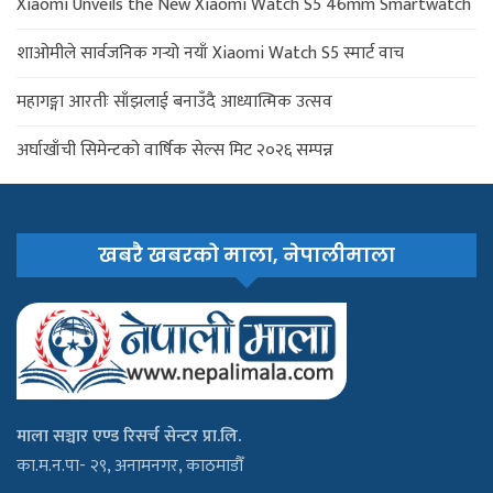
Xiaomi Unveils the New Xiaomi Watch S5 46mm Smartwatch
शाओमीले सार्वजनिक गर्‍यो नयाँ Xiaomi Watch S5 स्मार्ट वाच
महागङ्गा आरतीः साँझलाई बनाउँदै आध्यात्मिक उत्सव
अर्घाखाँची सिमेन्टको वार्षिक सेल्स मिट २०२६ सम्पन्न
खबरै खबरको माला, नेपालीमाला
माला सञ्चार एण्ड रिसर्च सेन्टर प्रा.लि.
का.म.न.पा- २९, अनामनगर, काठमाडौँ