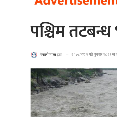
पश्चिम तटबन्ध 
२०७८ भाद्र २ गते बुधबार १८:२९ मा 
नेपाली माला
द्वारा