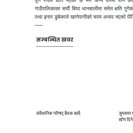
पूर्ण रुपले क्षति भएको छ भने अन्य घरमा पनि क
गाउँपालिकाका सयौं बिघा धानबालीमा समेत क्षति पुगे
तथा इनार डुबेकाले खानेपानीको चरम अभाव भएको प
–––
सम्बन्धित खवर
संवैधानिक परिषद् बैठक बस्दै
जुम्लाम
खोप दिने