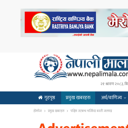
२१ श्रावण २०८३, बि
गृहपृष्ठ
प्रमुख खबरहरु
अर्थ/वाणिज्य
ENGLISH
होमपेज
प्रमुख खबरहरु
पश्चिम तटबन्ध भत्किँदा बस्ती जलमग्न