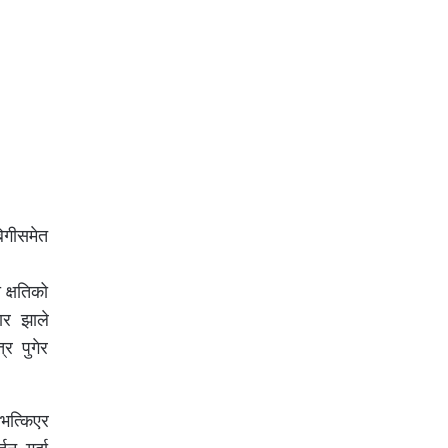
िगीसमेत
क्षतिको
ार झाले
्र पुगेर
 भत्किएर