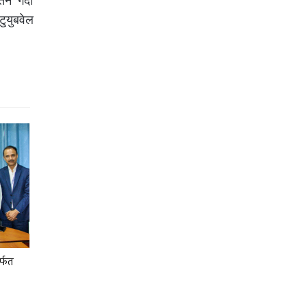
न गर्दा
ु्युबवेल
र्फत