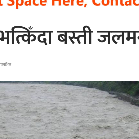
भत्किँदा बस्ती जलमग
प्रकाशित