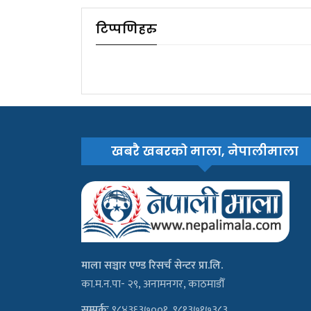
टिप्पणिहरु
खबरै खबरको माला, नेपालीमाला
माला सञ्चार एण्ड रिसर्च सेन्टर प्रा.लि.
का.म.न.पा- २९, अनामनगर, काठमाडौँ
सम्पर्कः
९८४३६३७००१, ९८१३७१७३८३