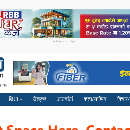
Admission Open
हीबार
शिक्षा
खेलकुद
अन्तर्वार्ता
कला/साहित्य
विचार/