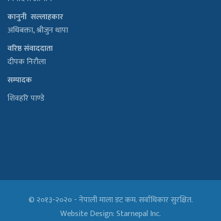
कानुनी सल्लाहकार
अधिबक्ता, श्रीजुन थापा
वरिष्ठ संवाददाता
दीपक निरौला
सम्पादक
शिवहरि पाण्डे
© २०१३-२०२० - नेपाली माला डट कम. सर्वाधिकार सुरक्षित.
Website Design:
Starnepal Inc.