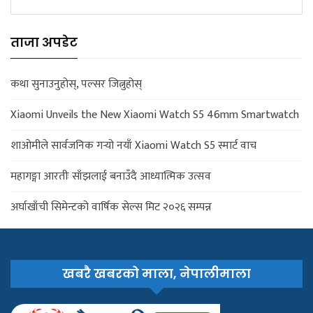
ताजा अपडेट
कथा सुनाउनुहोस्, पल्सर जित्नुहोस्
Xiaomi Unveils the New Xiaomi Watch S5 46mm Smartwatch
शाओमीले सार्वजनिक गर्‍यो नयाँ Xiaomi Watch S5 स्मार्ट वाच
महागङ्गा आरतीः साँझलाई बनाउँदै आध्यात्मिक उत्सव
अर्घाखाँची सिमेन्टको वार्षिक सेल्स मिट २०२६ सम्पन्न
खबरै खबरको माला, नेपालीमाला