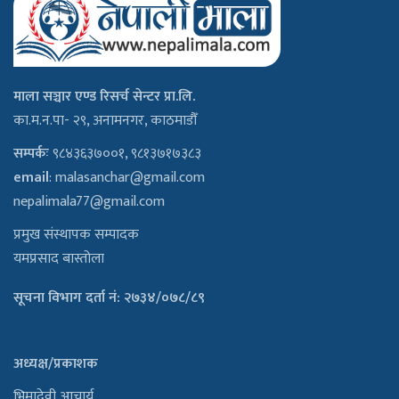
माला सञ्चार एण्ड रिसर्च सेन्टर प्रा.लि.
का.म.न.पा- २९, अनामनगर, काठमाडौँ
सम्पर्कः
९८४३६३७००१, ९८१३७१७३८३
email
:
malasanchar@gmail.com
nepalimala77@gmail.com
प्रमुख संस्थापक सम्पादक
यमप्रसाद बास्तोला
सूचना विभाग दर्ता नं: २७३४/०७८/८९
अध्यक्ष/प्रकाशक
भिमादेवी आचार्य