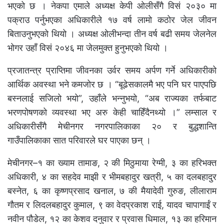
भएको छ । नेकपा एमाले अध्यक्ष केपी ओलीसँगै विसं २०३० मा
पक्राउ पर्नुभएका अधिकारीले १७ वर्ष लामो कठोर जेल जीवन
बिताउनुभएको थियो । अध्यक्ष ओलीभन्दा तीन वर्ष बढी समय जेलनेल
भोगर उहाँ विसं २०४६ मा जेलमुक्त हुनुभएको थियो ।
प्रजातन्त्र प्राप्तिमा जीवनका उर्वर समय अर्पण गर्ने अधिकारीको
आर्थिक अवस्था भने कमजोर छ । “बूढेसकालमै भए पनि घर पाएपछि
बस्नलाई सजिलो भयो”, उहाँले भन्नुभयो, “अब राज्यका तर्फबाट
भरणपोषणको व्यवस्था भए अरु केही चाहिँदैनथ्यो ।” लम्साल र
अधिकारीसँगै मेचीनगर नगरपालिकाका २० र बुद्धशान्ति
गाउँपालिकाका सात परिवारले घर पाएका छन् ।
मेचीनगर–१ का ख्याम तामाङ, २ की मिठुमाया रेग्मी, ३ का हरिभक्त
अधिकारी, ४ का सहदेव माझी र भीमबहादुर खत्री, ५ का दलबहादुर
बस्नेत, ६ का कृष्णप्रसाद खनाल, ७ की मैयादेवी गुरुङ, लीलाराम
गौतम र लिदलबहादुर कुमाल, ९ का वेदप्रकाश राई, यादव चापागाईं र
नवीन पौडेल, १२ का केशव दनुवार र प्रवास धिमाल, १३ का हरिमान