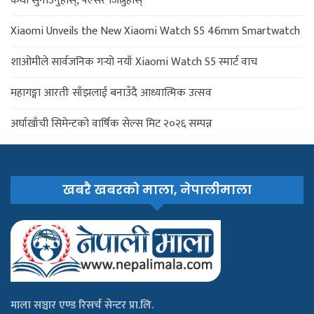
कथा सुनाउनुहोस्, पल्सर जित्नुहोस्
Xiaomi Unveils the New Xiaomi Watch S5 46mm Smartwatch
शाओमीले सार्वजनिक गर्‍यो नयाँ Xiaomi Watch S5 स्मार्ट वाच
महागङ्गा आरतीः साँझलाई बनाउँदै आध्यात्मिक उत्सव
अर्घाखाँची सिमेन्टको वार्षिक सेल्स मिट २०२६ सम्पन्न
खबरै खबरको माला, नेपालीमाला
माला सञ्चार एण्ड रिसर्च सेन्टर प्रा.लि.