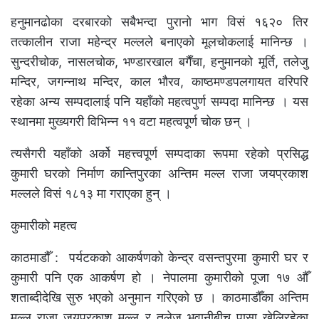
हनुमानढोका दरबारको सबैभन्दा पुरानो भाग विसं १६२० तिर
तत्कालीन राजा महेन्द्र मल्लले बनाएको मूलचोकलाई मानिन्छ ।
सुन्दरीचोक, नासलचोक, भण्डारखाल बगैँचा, हनुमानको मूर्ति, तलेजु
मन्दिर, जगन्नाथ मन्दिर, काल भौरव, काष्ठमण्डपलगायत वरिपरि
रहेका अन्य सम्पदालाई पनि यहाँको महत्वपुर्ण सम्पदा मानिन्छ । यस
स्थानमा मुख्यगरी विभिन्न ११ वटा महत्वपूर्ण चोक छन् ।
त्यसैगरी यहाँको अर्को महत्त्वपूर्ण सम्पदाका रूपमा रहेको प्रसिद्ध
कुमारी घरको निर्माण कान्तिपुरका अन्तिम मल्ल राजा जयप्रकाश
मल्लले विसं १८१३ मा गराएका हुन् ।
कुमारीको महत्व
काठमाडौँ : पर्यटकको आकर्षणको केन्द्र वसन्तपुरमा कुमारी घर र
कुमारी पनि एक आकर्षण हो । नेपालमा कुमारीको पूजा १७ औँ
शताब्दीदेखि सुरु भएको अनुमान गरिएको छ । काठमाडौँका अन्तिम
मल्ल राजा जयप्रकाश मल्ल र तलेजु भवानीबीच पासा खेलिरहेका