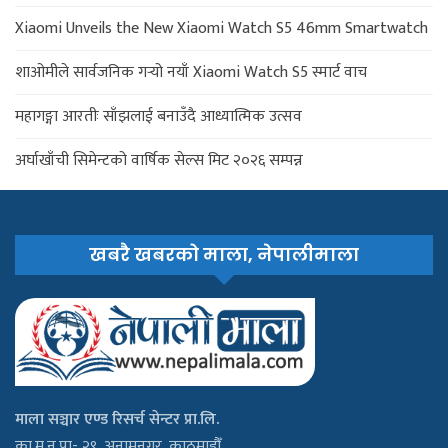
Xiaomi Unveils the New Xiaomi Watch S5 46mm Smartwatch
शाओमीले सार्वजनिक गर्‍यो नयाँ Xiaomi Watch S5 स्मार्ट वाच
महागङ्गा आरतीः साँझलाई बनाउँदै आध्यात्मिक उत्सव
अर्घाखाँची सिमेन्टको वार्षिक सेल्स मिट २०२६ सम्पन्न
खबरै खबरको माला, नेपालीमाला
माला सञ्चार एण्ड रिसर्च सेन्टर प्रा.लि.
का.म.न.पा- २९, अनामनगर, काठमाडौँ