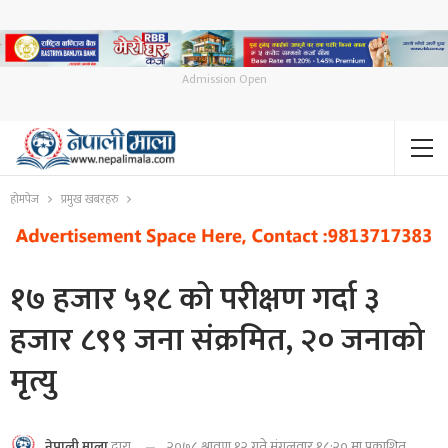
Admission Open
होमपेज
प्रमुख खबरहरु
१७ हजार ५१८ को परीक्षण गर्दा ३
हजार ८९९ जना संक्रमित, २० जनाको
मृत्यु
२०७८ श्रावण १२ गते मंगलवार १८:२० मा प्रकाशित
नेपाली माला
द्वारा