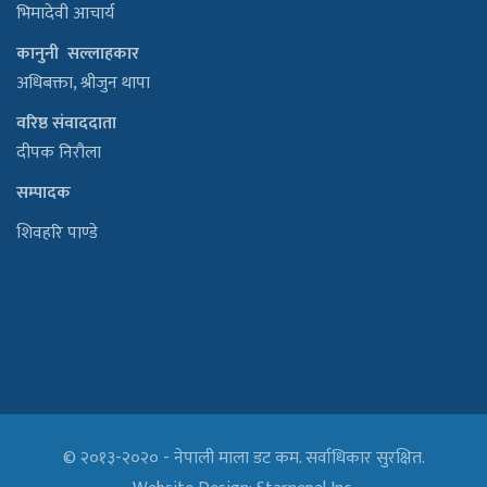
भिमादेवी आचार्य
कानुनी सल्लाहकार
अधिबक्ता, श्रीजुन थापा
वरिष्ठ संवाददाता
दीपक निरौला
सम्पादक
शिवहरि पाण्डे
© २०१३-२०२० - नेपाली माला डट कम. सर्वाधिकार सुरक्षित.