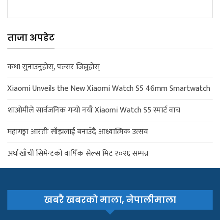
ताजा अपडेट
कथा सुनाउनुहोस्, पल्सर जित्नुहोस्
Xiaomi Unveils the New Xiaomi Watch S5 46mm Smartwatch
शाओमीले सार्वजनिक गर्‍यो नयाँ Xiaomi Watch S5 स्मार्ट वाच
महागङ्गा आरतीः साँझलाई बनाउँदै आध्यात्मिक उत्सव
अर्घाखाँची सिमेन्टको वार्षिक सेल्स मिट २०२६ सम्पन्न
खबरै खबरको माला, नेपालीमाला