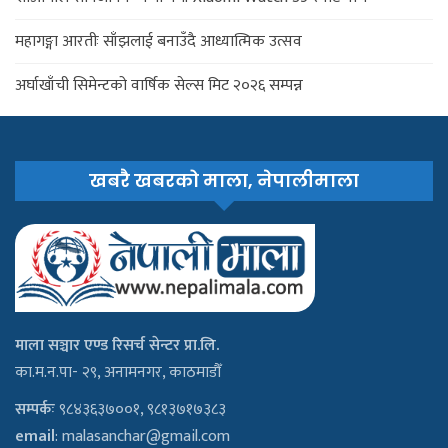
महागङ्गा आरतीः साँझलाई बनाउँदै आध्यात्मिक उत्सव
अर्घाखाँची सिमेन्टको वार्षिक सेल्स मिट २०२६ सम्पन्न
खबरै खबरको माला, नेपालीमाला
माला सञ्चार एण्ड रिसर्च सेन्टर प्रा.लि.
का.म.न.पा- २९, अनामनगर, काठमाडौँ
सम्पर्कः
९८४३६३७००१, ९८१३७१७३८३
email
:
malasanchar@gmail.com