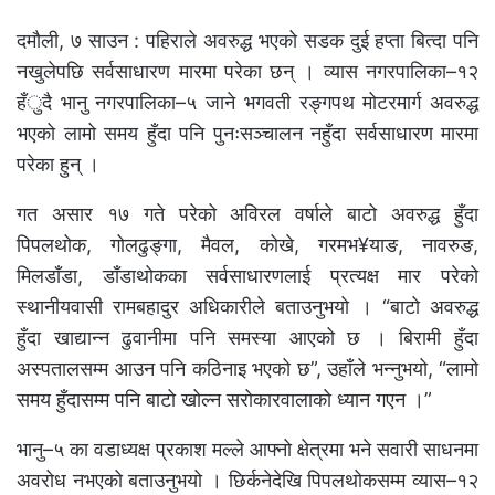
दमौली, ७ साउन : पहिराले अवरुद्ध भएको सडक दुई हप्ता बित्दा पनि
नखुलेपछि सर्वसाधारण मारमा परेका छन् । व्यास नगरपालिका–१२
हँुदै भानु नगरपालिका–५ जाने भगवती रङ्गपथ मोटरमार्ग अवरुद्ध
भएको लामो समय हुँदा पनि पुनःसञ्चालन नहुँदा सर्वसाधारण मारमा
परेका हुन् ।
गत असार १७ गते परेको अविरल वर्षाले बाटो अवरुद्ध हुँदा
पिपलथोक, गोलढुङ्गा, मैवल, कोखे, गरमभ¥याङ, नावरुङ,
मिलडाँडा, डाँडाथोकका सर्वसाधारणलाई प्रत्यक्ष मार परेको
स्थानीयवासी रामबहादुर अधिकारीले बताउनुभयो । “बाटो अवरुद्ध
हुँदा खाद्यान्न ढुवानीमा पनि समस्या आएको छ । बिरामी हुँदा
अस्पतालसम्म आउन पनि कठिनाइ भएको छ”, उहाँले भन्नुभयो, “लामो
समय हुँदासम्म पनि बाटो खोल्न सरोकारवालाको ध्यान गएन ।”
भानु–५ का वडाध्यक्ष प्रकाश मल्ले आफ्नो क्षेत्रमा भने सवारी साधनमा
अवरोध नभएको बताउनुभयो । छिर्कनेदेखि पिपलथोकसम्म व्यास–१२