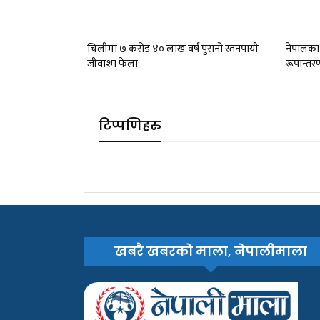
चिलीमा ७ करोड ४० लाख वर्ष पुरानो स्तनपायी
नेपालका
जीवाश्म फेला
रूपान्तरण
टिप्पणिहरु
खबरै खबरको माला, नेपालीमाला