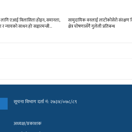
 लागि एआई विलासिता होइन, समानता,
सामुदायिक वनलाई लाटोकोसेरो संरक्षण व
 र न्यायको साधन होः सञ्चारमन्त्री…
क्षेत्र घोषणासँगै गुलेली प्रतिबन्ध
सूचना विभाग दर्ता नं: २७३४/०७८/८९
अध्यक्ष/प्रकाशक