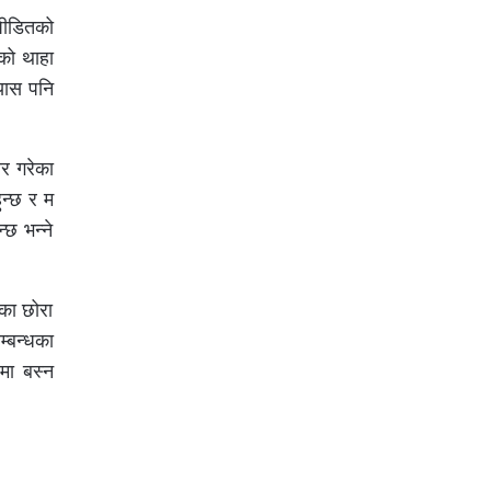
 पीडितको
ेको थाहा
रयास पनि
र गरेका
ुन्छ र म
्छ भन्ने
तका छोरा
्बन्धका
मा बस्न