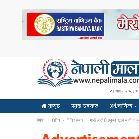
२३ श्रावण २०८३, श
गृहपृष्ठ
प्रमुख खबरहरु
अर्थ/वाणिज्य
ENGLISH
होमपेज
विविध
विचित्र संसार
मान्छे मार्दाको अनुभव बटुल्न साथीका ब