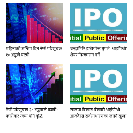
महिनाको अन्तिम दिन नेप्से परिसूचक
चन्द्रागिरि इन्भेष्टमेन्ट ग्रुपले ‘आइपिओ’
१० अङ्कले घट्यो
शेयर निस्कासन गर्ने
नेप्से परिसूचक २८ अङ्ककले बढ्यो :
सालपा विकास बैंकको आईपीओ
कारोबार रकम पनि वृद्धि
आजदेखि सर्वसाधारणका लागि खुला