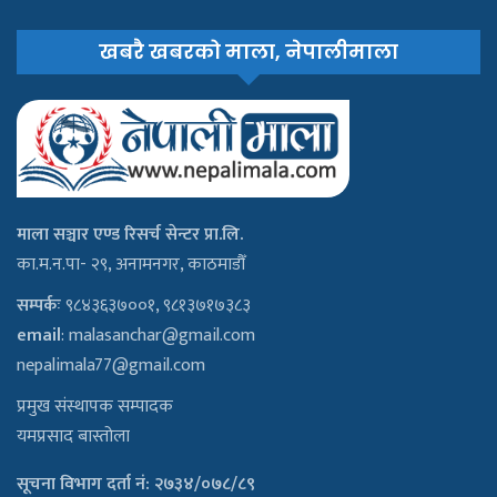
खबरै खबरको माला, नेपालीमाला
माला सञ्चार एण्ड रिसर्च सेन्टर प्रा.लि.
का.म.न.पा- २९, अनामनगर, काठमाडौँ
सम्पर्कः
९८४३६३७००१, ९८१३७१७३८३
email
:
malasanchar@gmail.com
nepalimala77@gmail.com
प्रमुख संस्थापक सम्पादक
यमप्रसाद बास्तोला
सूचना विभाग दर्ता नं: २७३४/०७८/८९