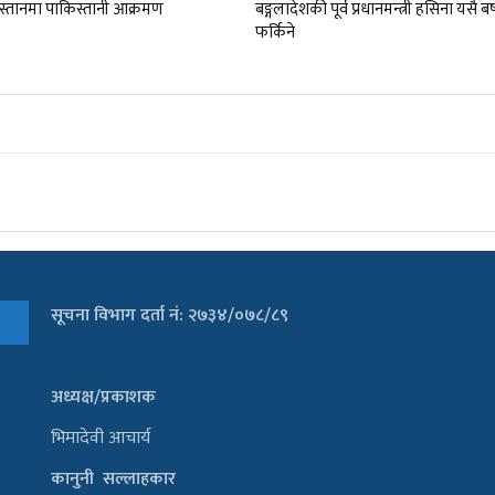
्तानमा पाकिस्तानी आक्रमण
बङ्गलादेशकी पूर्व प्रधानमन्त्री हसिना यसै बर
फर्किने
सूचना विभाग दर्ता नं: २७३४/०७८/८९
अध्यक्ष/प्रकाशक
भिमादेवी आचार्य
कानुनी सल्लाहकार