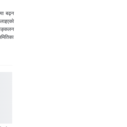
या बढ्न
चलाइएको
 सङ्कलन
समितिका