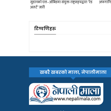
सुडानको एल–ओबिडमा संयुक्त राष्ट्रसङ्घद्वारा ’रेड
अफगानिस
अलर्ट’ जारी
टिप्पणिहरु
खबरै खबरको माला, नेपालीमाला