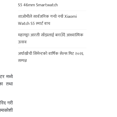
S5 46mm Smartwatch
शाओमीले सार्वजनिक गर्‍यो नयाँ Xiaomi
Watch S5 स्मार्ट वाच
महागङ्गा आरतीः साँझलाई बनाउँदै आध्यात्मिक
उत्सव
अर्घाखाँची सिमेन्टको वार्षिक सेल्स मिट २०२६
सम्पन्न
र मध्ये
का तथा
खरिद गरी
ामाकोशी