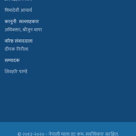
भिमादेवी आचार्य
कानुनी सल्लाहकार
अधिबक्ता, श्रीजुन थापा
वरिष्ठ संवाददाता
दीपक निरौला
सम्पादक
शिवहरि पाण्डे
© २०१३-२०२० - नेपाली माला डट कम. सर्वाधिकार सुरक्षित.