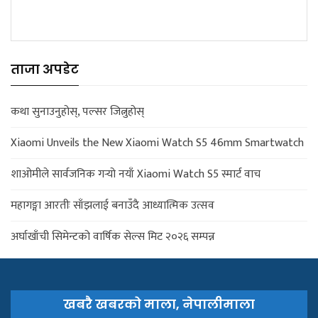
ताजा अपडेट
कथा सुनाउनुहोस्, पल्सर जित्नुहोस्
Xiaomi Unveils the New Xiaomi Watch S5 46mm Smartwatch
शाओमीले सार्वजनिक गर्‍यो नयाँ Xiaomi Watch S5 स्मार्ट वाच
महागङ्गा आरतीः साँझलाई बनाउँदै आध्यात्मिक उत्सव
अर्घाखाँची सिमेन्टको वार्षिक सेल्स मिट २०२६ सम्पन्न
खबरै खबरको माला, नेपालीमाला