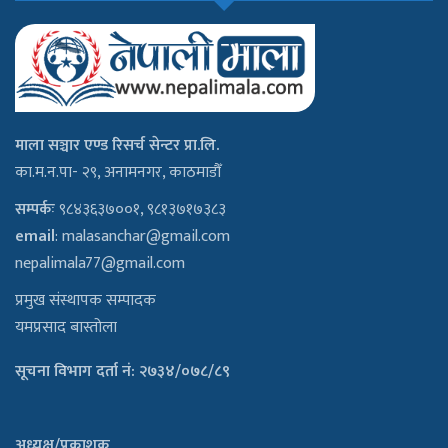
माला सञ्चार एण्ड रिसर्च सेन्टर प्रा.लि.
का.म.न.पा- २९, अनामनगर, काठमाडौँ
सम्पर्कः
९८४३६३७००१, ९८१३७१७३८३
email
:
malasanchar@gmail.com
nepalimala77@gmail.com
प्रमुख संस्थापक सम्पादक
यमप्रसाद बास्तोला
सूचना विभाग दर्ता नं: २७३४/०७८/८९
अध्यक्ष/प्रकाशक