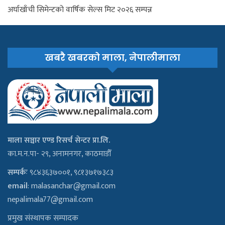
अर्घाखाँची सिमेन्टको वार्षिक सेल्स मिट २०२६ सम्पन्न
खबरै खबरको माला, नेपालीमाला
माला सञ्चार एण्ड रिसर्च सेन्टर प्रा.लि.
का.म.न.पा- २९, अनामनगर, काठमाडौँ
सम्पर्कः
९८४३६३७००१, ९८१३७१७३८३
email
:
malasanchar@gmail.com
nepalimala77@gmail.com
प्रमुख संस्थापक सम्पादक