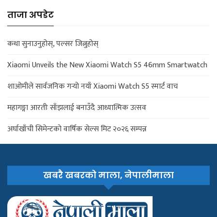
ताजा अपडेट
कथा सुनाउनुहोस्, पल्सर जित्नुहोस्
Xiaomi Unveils the New Xiaomi Watch S5 46mm Smartwatch
शाओमीले सार्वजनिक गर्‍यो नयाँ Xiaomi Watch S5 स्मार्ट वाच
महागङ्गा आरतीः साँझलाई बनाउँदै आध्यात्मिक उत्सव
अर्घाखाँची सिमेन्टको वार्षिक सेल्स मिट २०२६ सम्पन्न
खबरै खबरको माला, नेपालीमाला