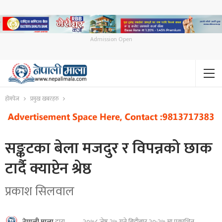
Admission Open
होमपेज
प्रमुख खबरहरु
सङ्कटका बेला मजदुर र विपन्नको छाक
टार्दै क्याप्टेन श्रेष्ठ
प्रकाश सिलवाल
२०७८ जेष्ठ २७ गते बिहीबार २०:२७ मा प्रकाशित
नेपाली माला
द्वारा