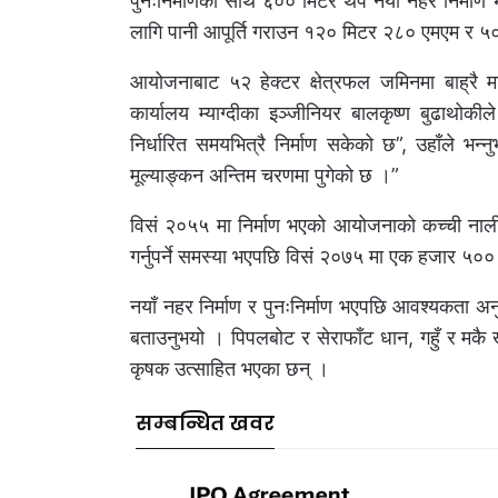
पुनःनिर्माणका साथै ६०० मिटर थप नयाँ नहर निर्माण भ
लागि पानी आपूर्ति गराउन १२० मिटर २८० एमएम र 
आयोजनाबाट ५२ हेक्टर क्षेत्रफल जमिनमा बाह्रै 
कार्यालय म्याग्दीका इञ्जीनियर बालकृष्ण बुढाथोक
निर्धारित समयभित्रै निर्माण सकेको छ”, उहाँले भन्
मूल्याङ्कन अन्तिम चरणमा पुगेको छ ।”
विसं २०५५ मा निर्माण भएको आयोजनाको कच्ची नाली, प
गर्नुपर्ने समस्या भएपछि विसं २०७५ मा एक हजार ५००
नयाँ नहर निर्माण र पुनःनिर्माण भएपछि आवश्यकता अ
बताउनुभयो । पिपलबोट र सेराफाँट धान, गहुँ र मकै ख
कृषक उत्साहित भएका छन् ।
सम्बन्धित खवर