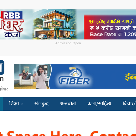
Admission Open
हीबार
शिक्षा
खेलकुद
अन्तर्वार्ता
कला/साहित्य
विचार/