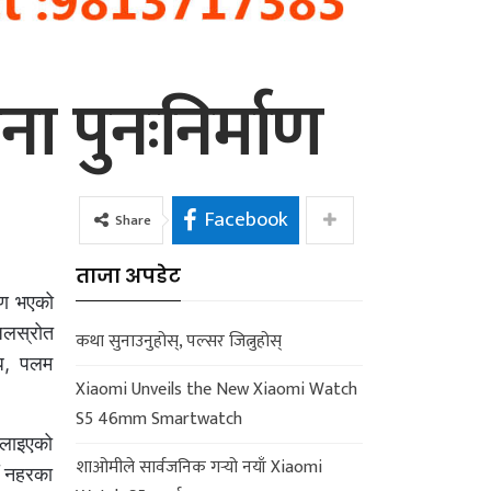
 पुनःनिर्माण
Facebook
Share
ताजा अपडेट
माण भएको
जलस्रोत
कथा सुनाउनुहोस्, पल्सर जित्नुहोस्
ँध, पलम
Xiaomi Unveils the New Xiaomi Watch
S5 46mm Smartwatch
चलाइएको
शाओमीले सार्वजनिक गर्‍यो नयाँ Xiaomi
ँ नहरका