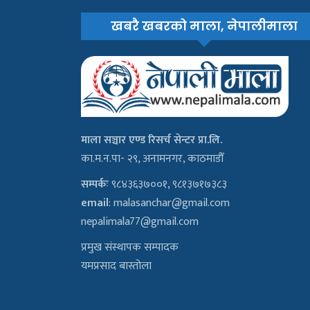
खबरै खबरको माला, नेपालीमाला
माला सञ्चार एण्ड रिसर्च सेन्टर प्रा.लि.
का.म.न.पा- २९, अनामनगर, काठमाडौँ
सम्पर्कः
९८४३६३७००१, ९८१३७१७३८३
email
:
malasanchar@gmail.com
nepalimala77@gmail.com
प्रमुख संस्थापक सम्पादक
यमप्रसाद बास्तोला