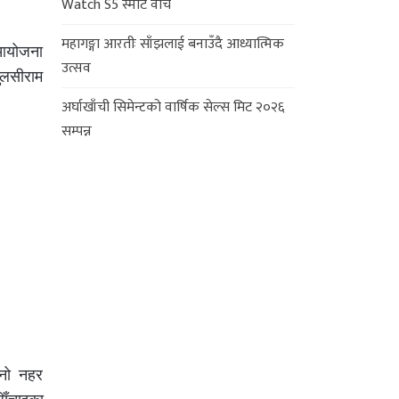
Watch S5 स्मार्ट वाच
महागङ्गा आरतीः साँझलाई बनाउँदै आध्यात्मिक
 आयोजना
उत्सव
ुलसीराम
अर्घाखाँची सिमेन्टको वार्षिक सेल्स मिट २०२६
सम्पन्न
ानो नहर