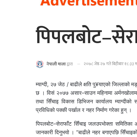
पिपलबोट–सेरा
२०७८ जेष्ठ २७ गते बिहीबार १८:३३ म
नेपाली माला
द्वारा
म्याग्दी, २७ जेठ / बाढीले क्षति पु¥याएको जिल्लाको
छ । विसं २०७७ असार–साउन महिनामा अर्मनखोलामा
तथा सिँचाइ विकास डिभिजन कार्यालय म्याग्दीको 
प्रविधिको पक्की पर्खाल र नहर निर्माण गरेका हुन् ।
पिपलबोट–सेराफाँट सिँचाइ जलउपभोक्ता समितिका अध्
जानकारी दिनुभयो । “बाढीले नहर बगाएपछि सिँचाइको 