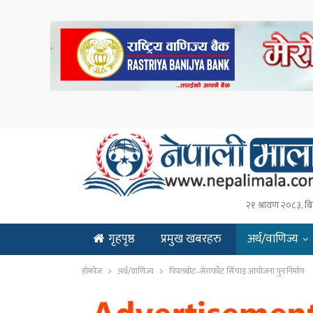
२१ श्रावण २०८३, बि
गृहपृष्ठ
प्रमुख खबरहरु
अर्थ/वाणिज्य
ENGLISH
होमपेज
अर्थ/वाणिज्य
पिपलबोट–सेराफाँट सिँचाइ आयोजना पुनःनिर्माण