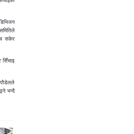
सिँचाइका
 डिभिजन
समितिले
ाँच सकेर
र सिँचाइ
पौडेलले
ने भन्दै