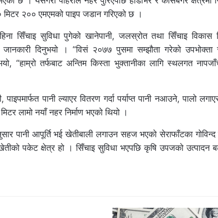
एको छ । यसैगरी पहिरोले नहर पुरिएपछि हाँडेभिर र काँसेबगर क्षेत्रमा 
५० मिटर २०० एमएमको पाइप जडान गरिएको छ ।
महिना सिँचाइ सुविधा पुगेको खानेपानी, जलस्रोत तथा सिँचाइ विकास
ीले जानकारी दिनुभयो । “विसं २०७७ पुसमा सम्झौता गरेको उपभोक्ता 
नुभयो, “हाम्रो तर्फबाट अन्तिम किस्ता भुक्तानीका लागि स्थलगत नापज
ाइपमार्फत पानी ल्याएर वितरण गर्दा पर्याप्त पानी नआउने, पालो लगाए
 मिटर लामो नयाँ नहर निर्माण भएको थियो ।
नुसार पानी आपूर्ति भई खेतीबाली लगाउन सहज भएको सेराफाँटका गोविन्द 
ेतीको पकेट क्षेत्र हो । सिँचाइ सुविधा भएपछि कृषि उपजको उत्पादन बढ्