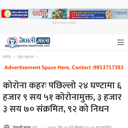
Admission Open
होमपेज
प्रमुख खबरहरु
कोरोना कहरः पछिल्लो २४ घण्टामा ६
हजार ९ सय ५१ कोरोनामुक्त, ३ हजार
३ सय ७० संक्रमित, ९२ को निधन
२०७८ जेष्ठ २४ गते सोमबार १८:२७ मा प्रकाशित
नेपाली माला
द्वारा