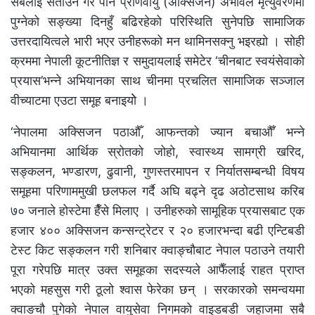
सबैलाई सताउने गरे पनि प्राणवायु (अक्सिजन) अभावले मृत्युवरणमा
पुग्नेको सङ्ख्या दिनहुँ बढिरहेको परिस्थिति सुनेपछि सामाजिक
उत्तरदायित्वले भारी भएर उनीहरूको मन थामिनसक्नु भइरह्यो । सोही
क्रममा नेपाली कूटनीतिज्ञ र समुदायलाई समेटेर ‘चीनबाट स्वयंसेवाको
प्रयास’भन्ने अभियानका साथ चीनमा प्रचलित सामाजिक सञ्जाल
वीच्याटमा एउटा समूह बनाइयोे ।
‘नेपालमा अक्सिजन पठाऔँ, आफन्तको ज्यान बचाऔँ’ भन्ने
अभियानमा आर्थिक स्रोतको जोहो, स्वास्थ्य सामग्री खरिद,
सङ्कलन, भण्डारण, ढुवानी, गुणस्तरमापन र निर्यातसम्बन्धी विषय
समूहमा परिणाममुखी छलफल गर्दै अघि बढ्ने दृढ अठोटसाथ करिब
७० जनाले होस्टेमा हैँसे मिलाए । उनीहरुको सामूहिक प्रयासबाट एक
हजार ४०० अक्सिजन कन्सन्ट्रेटर र २० हजारभन्दा बढी एन्टिबडी
टेस्ट किट सङ्कलन गरी शनिबार क्वाङ्चौबाट नेपाल पठाउने तयारी
पूरा गरेपछि मात्र उक्त समूहका सदस्यले आफैँलाई राहत प्राप्त
भएको महसुस गरी ठूलो श्वास फेरेका छन् । सरकारको समन्वयमा
क्वाङचौ पुगेको नेपाल वायुसेवा निगमको वाइडबडी जहाजमा सबै