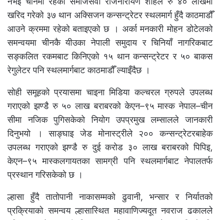
नभई चीनमा रहेका समाजसेवी राजनारायण शाहले रु ४० लाखमा
खरिद गरेको ३७ थान अक्सिजन कन्सन्ट्रेटर स्थलमार्ग हुँदै काठमाडौँ
आउने क्रममा रहेको बताइएको छ । अर्का मनकारी मोहन डोटेलको
समन्वयमा चीनकै यीउका नेपाली समुदाय र चिनियाँ नागरिकबाट
सङ्कलित रकमबाट किनिएको १५ थान कन्सन्ट्रेटर र ५० बाकस
रेगुलेटर पनि स्थलमार्गबाट काठमाडौँ ल्याइँदैछ ।
सोही समूहको प्रयासमा चाइना मिडिया कल्चरल ग्रुपले उपलब्ध
गराएको झण्डै रु ५० लाख बराबरको केएन–९५ मास्क नेपाल–चीन
सीमा नजिक पुगिसकेको नियोग उपप्रमुख लम्सालले जानकारी
दिनुभयो । साङ्घाइ जेड मोनास्ट्रीले २०० कन्सन्ट्रेटरबाहेक
उपलब्ध गराएको झण्डै रु दुई करोड ३० लाख बराबरको पिपिइ,
केएन–९५ मास्कलगायतका सामग्री पनि स्थलमार्गबाट नेपालतर्फ
प्रस्थान गरिसकेको छ ।
ल्हासा हुँदै तातोपानी नाकासम्मको ढुवानी, भन्सार र निर्यातको
प्रक्रियाको समन्वय ल्हासास्थित महावाणिज्यदूत नवराज ढकालले