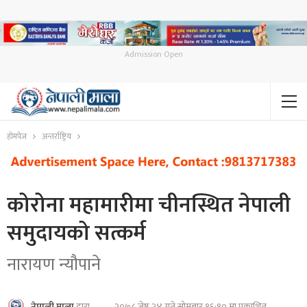
Admission Open
होमपेज
अन्तर्राष्ट्रिय
कोरोना महामारीमा चीनस्थित नेपाली
समुदायको सत्कर्म
नारायण न्यौपाने
२०७८ जेष्ठ २४ गते सोमबार १६:१० मा प्रकाशित
नेपाली माला
द्वारा