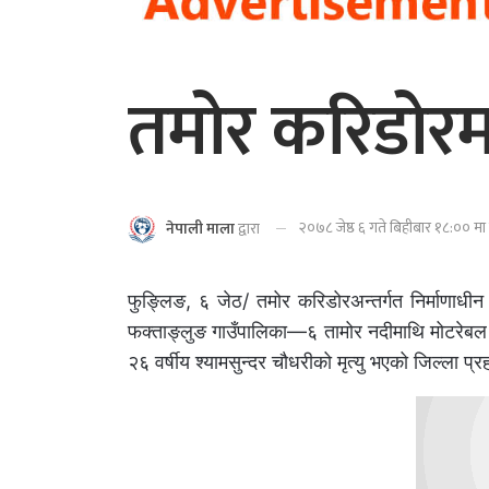
तमोर करिडोरमा
२०७८ जेष्ठ ६ गते बिहीबार १८:०० मा
नेपाली माला
द्वारा
फुङ्लिङ, ६ जेठ/ तमोर करिडोरअन्तर्गत निर्माणाधीन
फक्ताङ्लुङ गाउँपालिका—६ तामोर नदीमाथि मोटरेबल पु
२६ वर्षीय श्यामसुन्दर चौधरीको मृत्यु भएको जिल्ला प