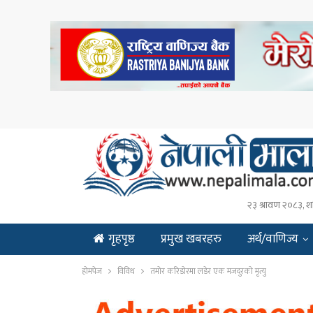
२३ श्रावण २०८३, श
गृहपृष्ठ
प्रमुख खबरहरु
अर्थ/वाणिज्य
ENGLISH
होमपेज
विविध
तमोर करिडोरमा लडेर एक मजदुरको मृत्यु