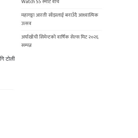
Watch S5 स्मार्ट वाच
महागङ्गा आरतीः साँझलाई बनाउँदै आध्यात्मिक
उत्सव
अर्घाखाँची सिमेन्टको वार्षिक सेल्स मिट २०२६
सम्पन्न
ागि टोली