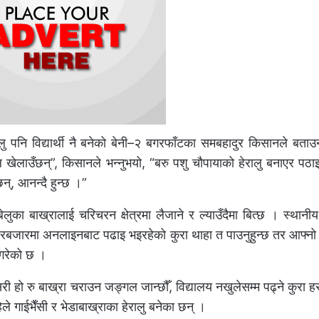
ालु पनि विद्यार्थी नै बनेको बेनी–२ बगरफाँटका समबहादुर किसानले बता
इल खेलाउँछन्”, किसानले भन्नुभयो, “बरु पशु चौपायाको हेरालु बनाएर पठ
छन्, आनन्दै हुन्छ ।”
का बाख्रालाई चरिचरन क्षेत्रमा लैजाने र ल्याउँदैमा बित्छ । स्थानीय
हरबजारमा अनलाइनबाट पढाइ भइरहेको कुरा थाहा त पाउनुहुन्छ तर आफ्नो
 गरेको छ ।
कसरी हो रु बाख्रा चराउन जङ्गल जान्छौँ, विद्यालय नखुलेसम्म पढ्ने कुरा 
अहिले गाईभैँसी र भेडाबाख्राका हेरालु बनेका छन् ।