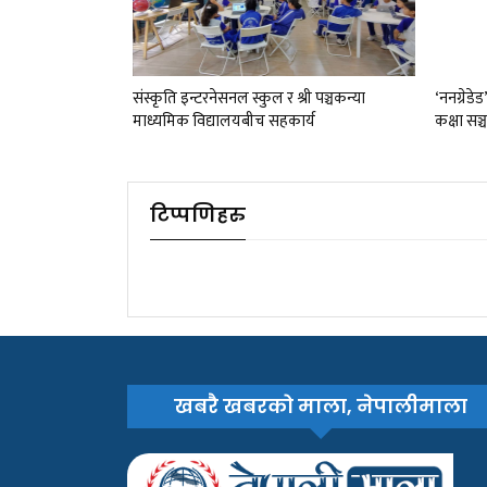
संस्कृति इन्टरनेसनल स्कुल र श्री पञ्चकन्या
‘ननग्रेडे
माध्यमिक विद्यालयबीच सहकार्य
कक्षा सञ्
टिप्पणिहरु
खबरै खबरको माला, नेपालीमाला