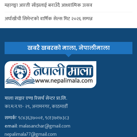
महागङ्गा आरतीः साँझलाई बनाउँदै आध्यात्मिक उत्सव
अर्घाखाँची सिमेन्टको वार्षिक सेल्स मिट २०२६ सम्पन्न
खबरै खबरको माला, नेपालीमाला
माला सञ्चार एण्ड रिसर्च सेन्टर प्रा.लि.
का.म.न.पा- २९, अनामनगर, काठमाडौँ
सम्पर्कः
९८४३६३७००१, ९८१३७१७३८३
email
:
malasanchar@gmail.com
nepalimala77@gmail.com