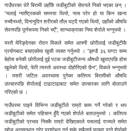
गाउँघरका धेरै बिरामी उहाँकै जडीबुटीको सेवनले निको भएका छन् ।
“मलाई ग्याष्ट्रिकको समस्या थियो, नास परेर हो या किन खाना
रुच्दैनथ्यो, दिनानुदिन शरीरको तौल घट्दै गएको थियो, उहाँको औषधि
सेवनपछि पूर्णरूपमा निको भएँ”, सान्थाक्राका निमा शेर्पाले भन्नुभयो ।
यस्तै मेरिङ्देनका रोदन विकले समेत आफ्नी छोरीलाई जडीबुटीकै
प्रयोगबाट बचाएकोमा खुसी व्यक्त गर्नुभयो । “झण्डै ३६ घण्टा सम्म
बेहोस बनेकी छोरीलाई दुई पटक जडीबुटीजन्य औषधी खुवाएपछि होस
खुलेको थियो, फेरि त्यस्तो अवस्था दोहोरिएको छैन”, विकले भन्नुभयो
। यसरी जटिल अवस्थामा पुगेका कतिपय बिरामीको औषधि
उपचारपछि शेर्पालाई टाढाटाढाबाट समेत उपचारका लागि बोलाउने
गरिएको छ ।
गाउँघरमा पाइने विभिन्न जडीबुटीले राम्रो काम गर्ने गरेको र थप
जडीबुटीको समेत पहिचान हुँदै गएको शेर्पाले बताउनुभयो । कतिपय
जडीबुटीको प्रभाव निक्कै राम्रो देखिएकाले यसलाई राज्यले समेत
खोज अनुसन्धान गरेर प्रशोधन गर्न सके सबैलाई फाइदा पुग्ने शेर्पाको