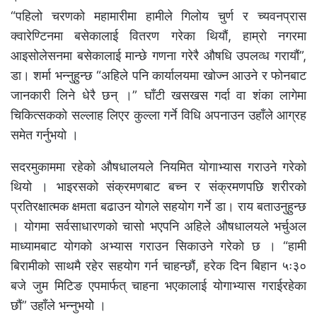
“पहिलो चरणको महामारीमा हामीले गिलोय चुर्ण र च्यवनप्रास
क्वारेण्टिनमा बसेकालाई वितरण गरेका थियौं, हाम्रो नगरमा
आइसोलेसनमा बसेकालाई मान्छे गणना गरेरै औषधि उपलव्ध गरायौं”,
डा। शर्मा भन्नुहुन्छ “अहिले पनि कार्यालयमा खोज्न आउने र फोनबाट
जानकारी लिने धेरै छन् ।” घाँटी खसखस गर्दा वा शंका लागेमा
चिकित्सकको सल्लाह लिएर कुल्ला गर्ने विधि अपनाउन उहाँले आग्रह
समेत गर्नुभयो ।
सदरमुकाममा रहेको औषधालयले नियमित योगाभ्यास गराउने गरेको
थियो । भाइरसको संक्रमणबाट बच्न र संक्रमणपछि शरीरको
प्रतिरक्षात्मक क्षमता बढाउन योगले सहयोग गर्ने डा। राय बताउनुहुन्छ
। योगमा सर्वसाधारणको चासो भएपनि अहिले औषधालयले भर्चुअल
माध्यामबाट योगको अभ्यास गराउन सिकाउने गरेको छ । “हामी
बिरामीको साथमै रहेर सहयोग गर्न चाहन्छौं, हरेक दिन बिहान ५ः३०
बजे जुम मिटिङ एपमार्फत् चाहना भएकालाई योगाभ्यास गराईरहेका
छौं” उहाँले भन्नुभयोे ।