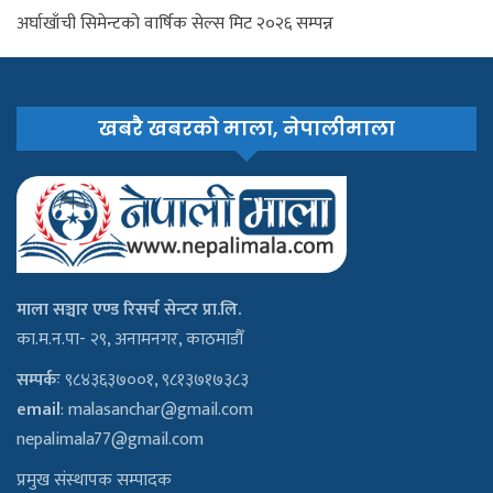
अर्घाखाँची सिमेन्टको वार्षिक सेल्स मिट २०२६ सम्पन्न
खबरै खबरको माला, नेपालीमाला
माला सञ्चार एण्ड रिसर्च सेन्टर प्रा.लि.
का.म.न.पा- २९, अनामनगर, काठमाडौँ
सम्पर्कः
९८४३६३७००१, ९८१३७१७३८३
email
:
malasanchar@gmail.com
nepalimala77@gmail.com
प्रमुख संस्थापक सम्पादक