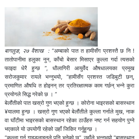
बागलुङ,
२७
वैशाख
:
“अम्बाको पात त हामीसँग प्रशस्तै छ नि !
तातोपानीमा हलुका नुन, काँचो बेसार मिसाएर कुल्ला गर्दा त्यसको
फाइदा धेरै हुन्छ ”, धौलागिरी आयुर्वेद औषधालयका प्रमुख
सरोजकुमार रायले भन्नुभयो, “हामीसँग प्रशस्त जडिबुटी छन्,
प्रमाणित औषधि त होइनन् तर प्रतिरक्षात्मक काम गर्छन् भन्ने कुरा
प्रयोगले सिद्ध गरेको छ । ”
बेलौंतीको पात खस्रो गुण भएको हुन्छ । कोरोना भाइरसको बासस्थान
¥यालमा हुन्छ । खस्रो गुण भएको बेलौंतीले कुल्ला गर्नाले मुख, नाक
वा घाँटीमा भाइरसको बासस्थान रहेका ठाउँहरु नष्ट गर्न सहयोग पुग्ने
भएकाले यो उपयोगी रहेको उहाँ जिकिर गर्नुहुन्छ ।
“कुल्ला गर्नु गाइडलाइनले पनि भनेको छ”, उहाँले भन्नुभयो “बासस्थान