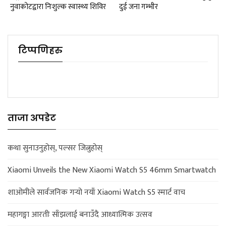
नुवाकोटद्वारा निःशुल्क स्वास्थ्य शिविर
दुई जना गम्भीर
टिप्पणिहरु
ताजा अपडेट
कथा सुनाउनुहोस्, पल्सर जित्नुहोस्
Xiaomi Unveils the New Xiaomi Watch S5 46mm Smartwatch
शाओमीले सार्वजनिक गर्‍यो नयाँ Xiaomi Watch S5 स्मार्ट वाच
महागङ्गा आरतीः साँझलाई बनाउँदै आध्यात्मिक उत्सव