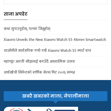
ताजा अपडेट
कथा सुनाउनुहोस्, पल्सर जित्नुहोस्
Xiaomi Unveils the New Xiaomi Watch S5 46mm Smartwatch
शाओमीले सार्वजनिक गर्‍यो नयाँ Xiaomi Watch S5 स्मार्ट वाच
महागङ्गा आरतीः साँझलाई बनाउँदै आध्यात्मिक उत्सव
अर्घाखाँची सिमेन्टको वार्षिक सेल्स मिट २०२६ सम्पन्न
खबरै खबरको माला, नेपालीमाला