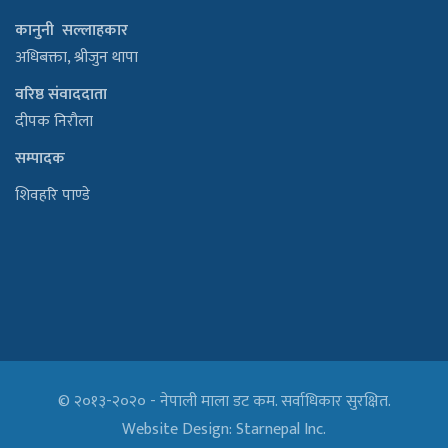
कानुनी सल्लाहकार
अधिबक्ता, श्रीजुन थापा
वरिष्ठ संवाददाता
दीपक निरौला
सम्पादक
शिवहरि पाण्डे
© २०१३-२०२० - नेपाली माला डट कम. सर्वाधिकार सुरक्षित.
Website Design:
Starnepal Inc.