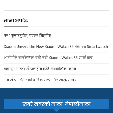
ताजा अपडेट
कथा सुनाउनुहोस्, पल्सर जित्नुहोस्
Xiaomi Unveils the New Xiaomi Watch S5 46mm Smartwatch
शाओमीले सार्वजनिक गर्‍यो नयाँ Xiaomi Watch S5 स्मार्ट वाच
महागङ्गा आरतीः साँझलाई बनाउँदै आध्यात्मिक उत्सव
अर्घाखाँची सिमेन्टको वार्षिक सेल्स मिट २०२६ सम्पन्न
खबरै खबरको माला, नेपालीमाला