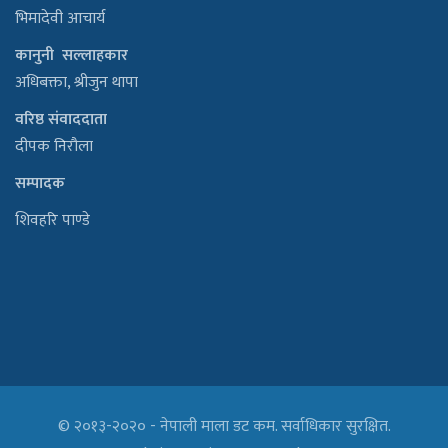
भिमादेवी आचार्य
कानुनी सल्लाहकार
अधिबक्ता, श्रीजुन थापा
वरिष्ठ संवाददाता
दीपक निरौला
सम्पादक
शिवहरि पाण्डे
© २०१३-२०२० - नेपाली माला डट कम. सर्वाधिकार सुरक्षित.