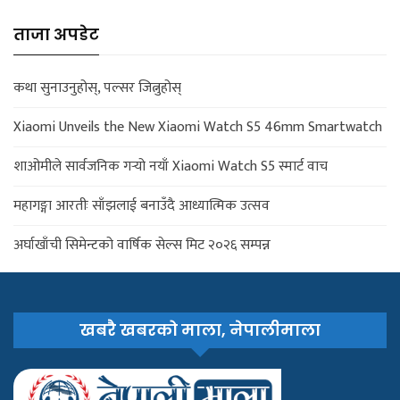
ताजा अपडेट
कथा सुनाउनुहोस्, पल्सर जित्नुहोस्
Xiaomi Unveils the New Xiaomi Watch S5 46mm Smartwatch
शाओमीले सार्वजनिक गर्‍यो नयाँ Xiaomi Watch S5 स्मार्ट वाच
महागङ्गा आरतीः साँझलाई बनाउँदै आध्यात्मिक उत्सव
अर्घाखाँची सिमेन्टको वार्षिक सेल्स मिट २०२६ सम्पन्न
खबरै खबरको माला, नेपालीमाला