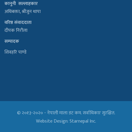
कानुनी सल्लाहकार
अधिबक्ता, श्रीजुन थापा
वरिष्ठ संवाददाता
दीपक निरौला
सम्पादक
शिवहरि पाण्डे
© २०१३-२०२० - नेपाली माला डट कम. सर्वाधिकार सुरक्षित.
Website Design:
Starnepal Inc.