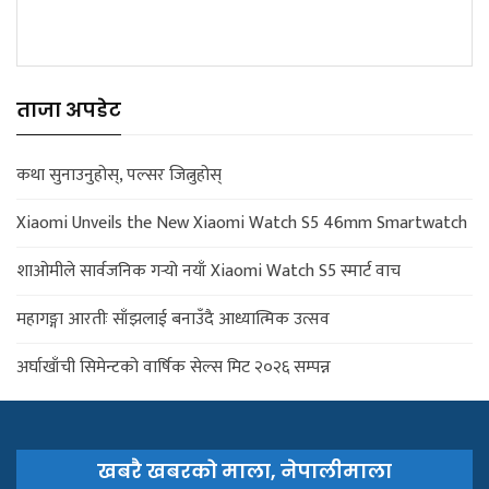
ताजा अपडेट
कथा सुनाउनुहोस्, पल्सर जित्नुहोस्
Xiaomi Unveils the New Xiaomi Watch S5 46mm Smartwatch
शाओमीले सार्वजनिक गर्‍यो नयाँ Xiaomi Watch S5 स्मार्ट वाच
महागङ्गा आरतीः साँझलाई बनाउँदै आध्यात्मिक उत्सव
अर्घाखाँची सिमेन्टको वार्षिक सेल्स मिट २०२६ सम्पन्न
खबरै खबरको माला, नेपालीमाला