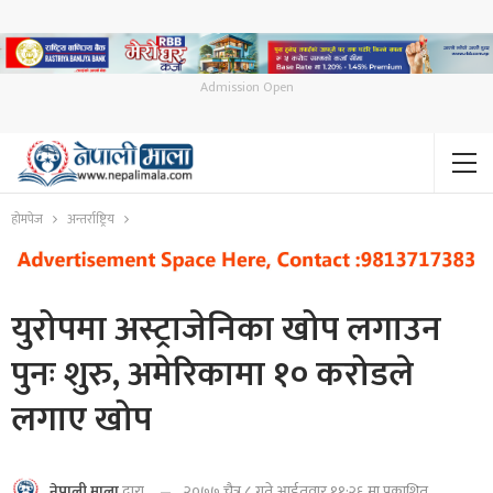
Admission Open
होमपेज
अन्तर्राष्ट्रिय
युरोपमा अस्ट्राजेनिका खोप लगाउन
पुनः शुरु, अमेरिकामा १० करोडले
लगाए खोप
२०७७ चैत्र ८ गते आईतवार ११:२६ मा प्रकाशित
नेपाली माला
द्वारा